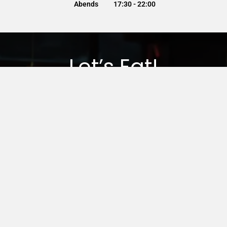
Abends
17:30 - 22:00
Let’s Eat!
Lust auf frisches Sushi direkt vom Fließband?
Dann wird es Zeit für Running Sushi bei Thai Thuna
Ergolding! Wählen Sie zwischen MittagsRunning oder
AbendsRunning und genießen Sie unbegrenzten
Sushi-Genuss – frisch, lecker und so viel Sie
möchten.